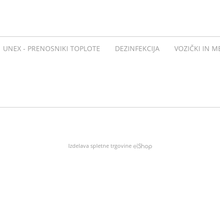
UNEX - PRENOSNIKI TOPLOTE
DEZINFEKCIJA
VOZIČKI IN M
Izdelava spletne trgovine