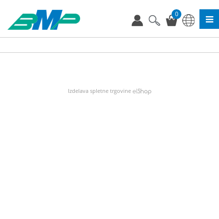
0
Izdelava spletne trgovine