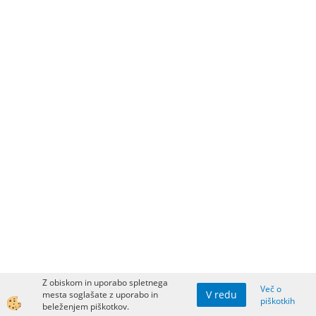
Z obiskom in uporabo spletnega
Več o
V redu
mesta soglašate z uporabo in
piškotkih
beleženjem piškotkov.