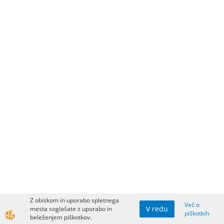
Z obiskom in uporabo spletnega
Več o
V redu
mesta soglašate z uporabo in
piškotkih
beleženjem piškotkov.