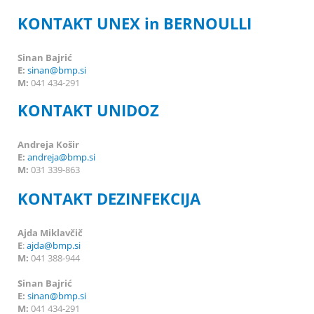
KONTAKT UNEX in BERNOULLI
Sinan Bajrić
E:
sinan@bmp.si
M:
041 434-291
KONTAKT UNIDOZ
Andreja Košir
E:
andreja@bmp.si
M:
031 339-863
KONTAKT DEZINFEKCIJA
Ajda Miklavčič
E
:
ajda@bmp.si
M:
041 388-944
Sinan Bajrić
E:
sinan@bmp.si
M:
041 434-291