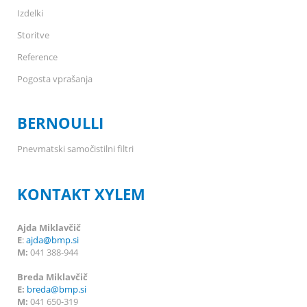
Izdelki
Storitve
Reference
Pogosta vprašanja
BERNOULLI
Pnevmatski samočistilni filtri
KONTAKT XYLEM
Ajda Miklavčič
E
:
ajda@bmp.si
M:
041 388-944
Breda Miklavčič
E:
breda
@bmp.si
M:
041 650-319