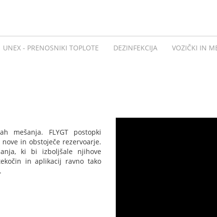
UNEX - PRENOSNIKI TOPLOTE
DEZINFEKCIJA
VOZIČKI IN M
gah mešanja. FLYGT postopki
ove in obstoječe rezervoarje.
ja, ki bi izboljšale njihove
kočin in aplikacij ravno tako
.