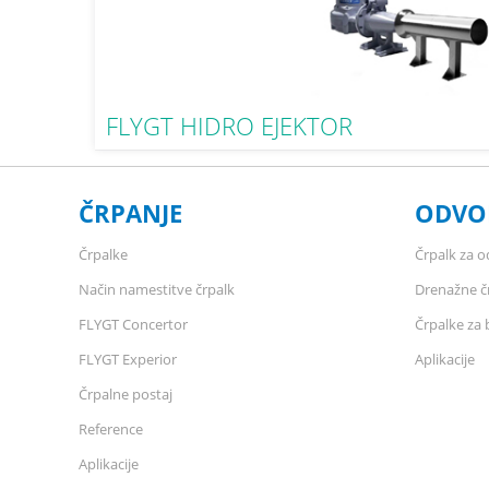
FLYGT HIDRO EJEKTOR
ČRPANJE
ODVO
Črpalke
Črpalk za 
Način namestitve črpalk
Drenažne č
FLYGT Concertor
Črpalke za 
FLYGT Experior
Aplikacije
Črpalne postaj
Reference
Aplikacije