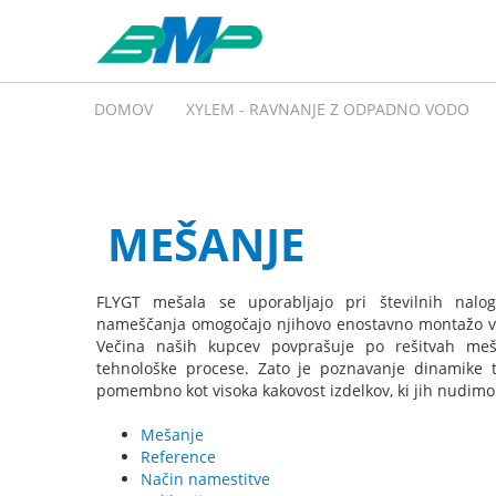
DOMOV
XYLEM - RAVNANJE Z ODPADNO VODO
MEŠANJE
FLYGT mešala se uporabljajo pri številnih nalo
nameščanja omogočajo njihovo enostavno montažo v n
Večina naših kupcev povprašuje po rešitvah mešan
tehnološke procese. Zato je poznavanje dinamike te
pomembno kot visoka kakovost izdelkov, ki jih nudimo
Mešanje
Reference
Način namestitve