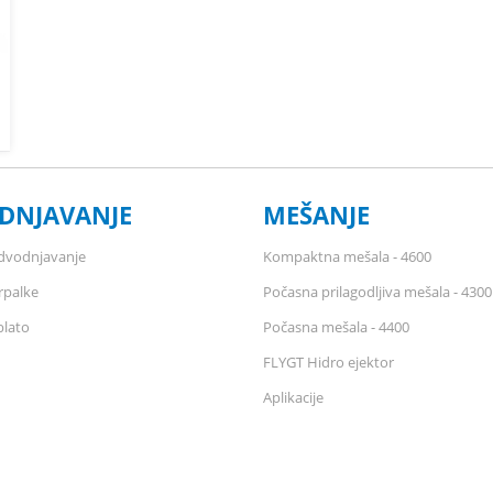
DNJAVANJE
MEŠANJE
odvodnjavanje
Kompaktna mešala - 4600
rpalke
Počasna prilagodljiva mešala - 4300
blato
Počasna mešala - 4400
FLYGT Hidro ejektor
Aplikacije