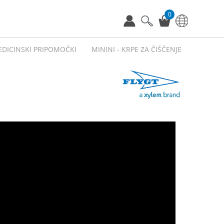
0
EDICINSKI PRIPOMOČKI
MININI - KRPE ZA ČIŠČENJE