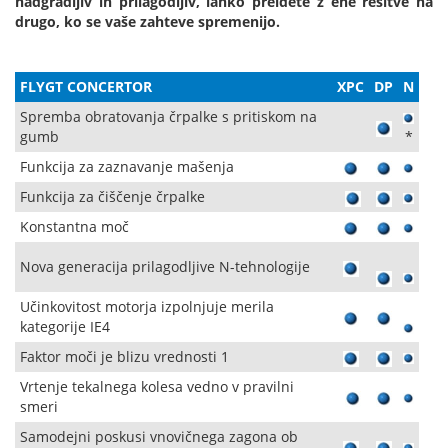
nadgradljiv in prilagodljiv, lahko preidete z ene rešitve na
drugo, ko se vaše zahteve spremenijo.
FLYGT CONCERTOR
XPC
DP
N
Spremba obratovanja črpalke s pritiskom na
gumb
*
Funkcija za zaznavanje mašenja
Funkcija za čiščenje črpalke
Konstantna moč
Nova generacija prilagodljive N-tehnologije
Učinkovitost motorja izpolnjuje merila
kategorije IE4
Faktor moči je blizu vrednosti 1
Vrtenje tekalnega kolesa vedno v pravilni
smeri
Samodejni poskusi vnovičnega zagona ob