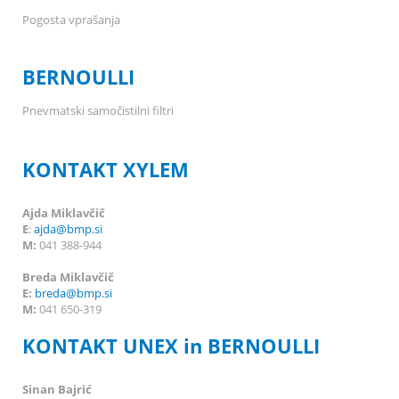
Pogosta vprašanja
BERNOULLI
Pnevmatski samočistilni filtri
KONTAKT XYLEM
Ajda Miklavčič
E
:
ajda@bmp.si
M:
041 388-944
Breda Miklavčič
E:
breda
@bmp.si
M:
041 650-319
KONTAKT UNEX in BERNOULLI
Sinan Bajrić