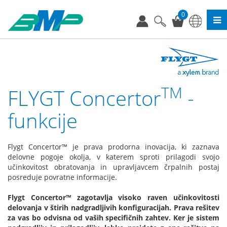
0
TM
FLYGT Concertor
-
funkcije
Flygt Concertor™ je prava prodorna inovacija, ki zaznava
delovne pogoje okolja, v katerem sproti prilagodi svojo
učinkovitost obratovanja in upravljavcem črpalnih postaj
posreduje povratne informacije.
Flygt Concertor™ zagotavlja visoko raven učinkovitosti
delovanja v štirih nadgradljivih konfiguracijah. Prava rešitev
za vas bo odvisna od vaših specifičnih zahtev. Ker je sistem