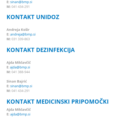
E:
sinan@bmp.si
M:
041 434-291
KONTAKT UNIDOZ
Andreja Košir
E:
andreja@bmp.si
M:
031 339-863
KONTAKT DEZINFEKCIJA
Ajda Miklavčič
E
:
ajda@bmp.si
M:
041 388-944
Sinan Bajrić
E:
sinan@bmp.si
M:
041 434-291
KONTAKT MEDICINSKI PRIPOMOČKI
Ajda Miklavčič
E:
ajda@bmp.si