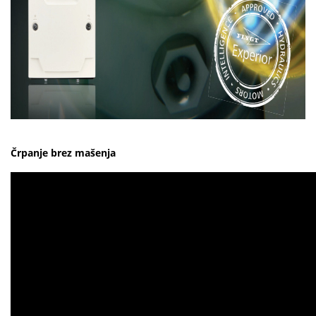
Črpanje brez mašenja