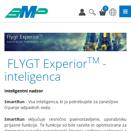
0
TM
FLYGT Experior
-
inteligenca
Inteligentni nadzor
SmartRun
- Vsa inteligenca, ki jo potrebujete za zanesljivo
črpanje odpadnih voda.
SmartRun
vključuje resnično poenostavljene, uporabniku
prijazne funkcije. Te funkcije so bile razvite in optimizirane za
doseganje največje zanesljivosti črpanja, velikega varčevanja z