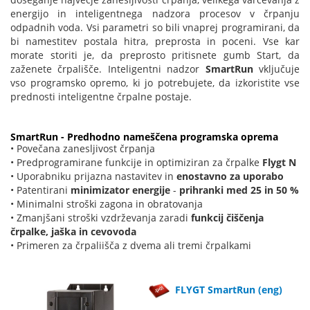
energijo in inteligentnega nadzora procesov v črpanju
odpadnih voda. Vsi parametri so bili vnaprej programirani, da
bi namestitev postala hitra, preprosta in poceni. Vse kar
morate storiti je, da preprosto pritisnete gumb Start, da
zaženete črpališče. Inteligentni nadzor
SmartRun
vključuje
vso programsko opremo, ki jo potrebujete, da izkoristite vse
prednosti inteligentne črpalne postaje.
SmartRun - Predhodno nameščena programska oprema
• Povečana zanesljivost črpanja
• Predprogramirane funkcije in optimiziran za črpalke
Flygt N
• Uporabniku prijazna nastavitev in
enostavno za uporabo
• Patentirani
minimizator energije
-
prihranki med 25 in 50 %
• Minimalni stroški zagona in obratovanja
• Zmanjšani stroški vzdrževanja zaradi
funkcij čiščenja
črpalke, jaška in cevovoda
• Primeren za črpaliišča z dvema ali tremi črpalkami
FLYGT SmartRun (eng)