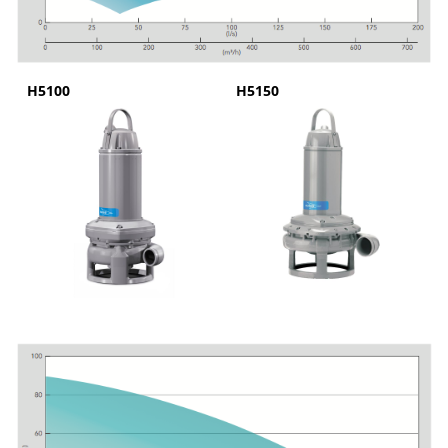
H5100
H5150