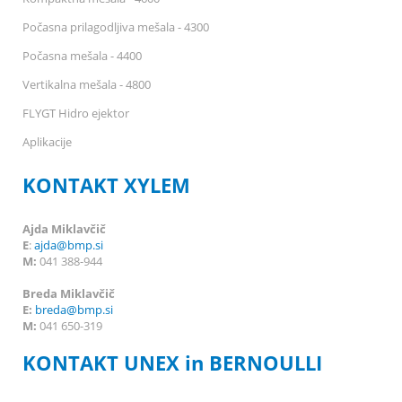
Počasna prilagodljiva mešala - 4300
Počasna mešala - 4400
Vertikalna mešala - 4800
FLYGT Hidro ejektor
Aplikacije
KONTAKT XYLEM
Ajda Miklavčič
E
:
ajda@bmp.si
M:
041 388-944
Breda Miklavčič
E:
breda
@bmp.si
M:
041 650-319
KONTAKT UNEX in BERNOULLI