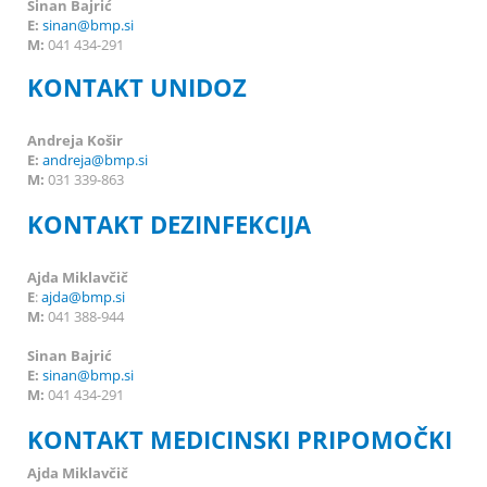
Sinan Bajrić
E:
sinan@bmp.si
M:
041 434-291
KONTAKT UNIDOZ
Andreja Košir
E:
andreja@bmp.si
M:
031 339-863
KONTAKT DEZINFEKCIJA
Ajda Miklavčič
E
:
ajda@bmp.si
M:
041 388-944
Sinan Bajrić
E:
sinan@bmp.si
M:
041 434-291
KONTAKT MEDICINSKI PRIPOMOČKI
Ajda Miklavčič