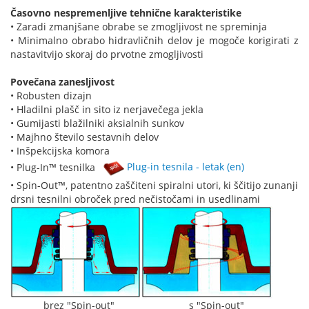
Časovno nespremenljive tehnične karakteristike
• Zaradi zmanjšane obrabe se zmogljivost ne spreminja
• Minimalno obrabo hidravličnih delov je mogoče korigirati z
nastavitvijo skoraj do prvotne zmogljivosti
Povečana zanesljivost
• Robusten dizajn
• Hladilni plašč in sito iz nerjavečega jekla
• Gumijasti blažilniki aksialnih sunkov
• Majhno število sestavnih delov
• Inšpekcijska komora
• Plug-In™ tesnilka
Plug-in tesnila - letak (en)
• Spin-Out™, patentno zaščiteni spiralni utori, ki ščitijo zunanji
drsni tesnilni obroček pred nečistočami in usedlinami
brez "Spin-out" s "Spin-out"