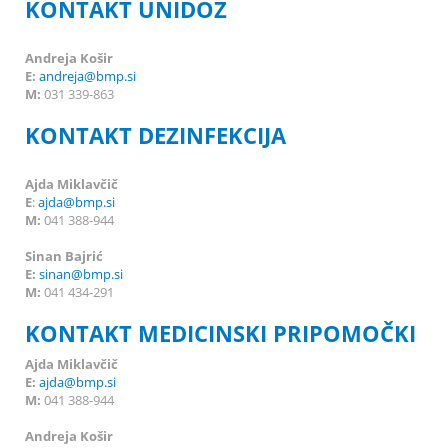
KONTAKT UNIDOZ
Andreja Košir
E:
andreja@bmp.si
M:
031 339-863
KONTAKT DEZINFEKCIJA
Ajda Miklavčič
E
:
ajda@bmp.si
M:
041 388-944
Sinan Bajrić
E:
sinan@bmp.si
M:
041 434-291
KONTAKT MEDICINSKI PRIPOMOČKI
Ajda Miklavčič
E:
ajda@bmp.si
M:
041 388-944
Andreja Košir