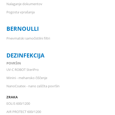
Nalaganje dokumentov
Pogosta vprašanja
BERNOULLI
Pnevmatski samočistilni filtri
DEZINFEKCIJA
POVRŠIN
UV-C ROBOT SteriPro
Minini - mehansko čiščenje
NanoCoatex - nano zaščita površin
ZRAKA
EOLIS 600/1200
AIR PROTECT 600/1200