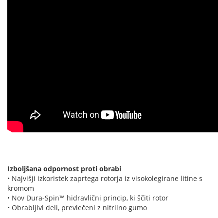
Izboljšana odpornost proti obrabi
• Najvišji izkoristek zaprtega rotorja iz visokolegirane litine s
kromom
• Nov Dura-Spin™ hidravlični princip, ki ščiti rotor
• Obrabljivi deli, prevlečeni z nitrilno gumo