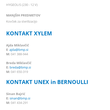
HYGEOLIS (230 - 12 V)
MANJŠIH PREDMETOV
Kovček za sterilizacijo
KONTAKT XYLEM
Ajda Miklavčič
E
:
ajda@bmp.si
M:
041 388-944
Breda Miklavčič
E:
breda
@bmp.si
M:
041 650-319
KONTAKT UNEX in BERNOULLI
Sinan Bajrić
E:
sinan@bmp.si
M:
041 434-291