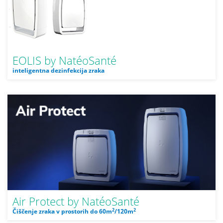
EOLIS by NatéoSanté
inteligentna dezinfekcija zraka
Air Protect by NatéoSanté
2
2
Čiščenje zraka v prostorih do 60m
/120m