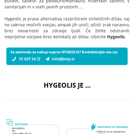
butikih, salonih za pedikuro/manikuro, frizerskih salonih, v
sanitarijah in v vseh javnih prostorih ...
Hygeolis je prava alternativa razpršilcem sintetičnih dišav, saj
ne zakriva močnih vonjav, ampak jih uniči, očisti zrak naravno,
brez nevarnosti za zdravje ljudi. Če želite odstraniti
neprijetne vonjave brez kemikalij ali dišav, izberite
Hygeolis.
HYGEOLIS JE ...