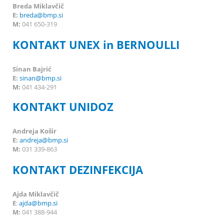
Breda Miklavčič
E:
breda
@bmp.si
M:
041 650-319
KONTAKT UNEX in BERNOULLI
Sinan Bajrić
E:
sinan@bmp.si
M:
041 434-291
KONTAKT UNIDOZ
Andreja Košir
E:
andreja@bmp.si
M:
031 339-863
KONTAKT DEZINFEKCIJA
Ajda Miklavčič
E
:
ajda@bmp.si
M:
041 388-944