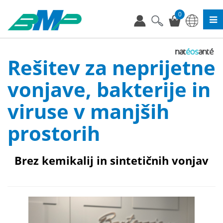
0
Rešitev za neprijetne
vonjave, bakterije in
viruse v manjših
prostorih
Brez kemikalij in sintetičnih vonjav