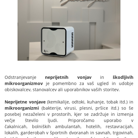
Odstranjevanje
neprijetnih vonjav
in
škodljivih
mikroorganizmov
je pomembno za vaš ugled in udobje
obiskovalcev, stanovalcev ali uporabnikov vaših storitev.
Neprijetne vonjave
(kemikalije, odtoki, kuhanje, tobak itd.) in
mikroorganizmi
(bakterije, virusi, plesni, pršice itd.) so še
posebej nezaželeni v prostorih, kjer se zadržuje in izmenja
večje število ljudi. Priporočamo uporabo v
čakalnicah, bolniških ambulantah, hotelih, restavracijah,
lokalih, garderobah v športnih dvoranah in savnah, trgovinah,