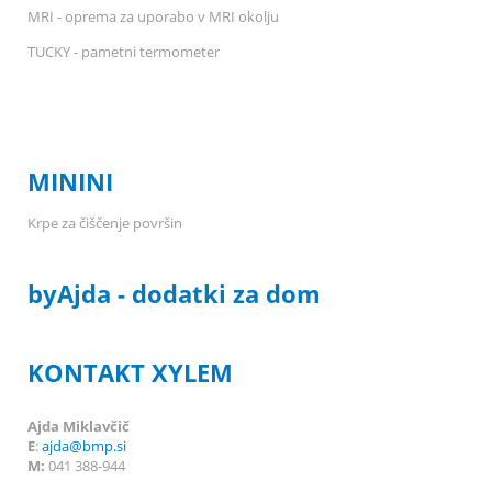
MRI - oprema za uporabo v MRI okolju
TUCKY - pametni termometer
MININI
Krpe za čiščenje površin
byAjda - dodatki za dom
KONTAKT XYLEM
Ajda Miklavčič
E
:
ajda@bmp.si
M:
041 388-944