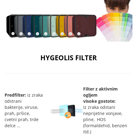
HYGEOLIS FILTER
Filter z aktivnim
Predfilter:
iz zraka
ogljem
odstrani
visoke gostote:
bakterije, viruse,
Iz zraka odstani
prah, pršice,
neprijetne vonjave,
cvetni prah, trde
pline, HOS
delce ...
(formaldehid, benzen
itd.)