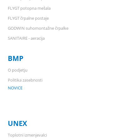
FLYGT potopna mešala
FLYGT črpalne postaje
GODWIN suhomontažne črpalke
SANITAIRE - aeracija
BMP
O podjetju
Politika zasebnosti
NOVICE
UNEX
Toplotni izmenjevalci