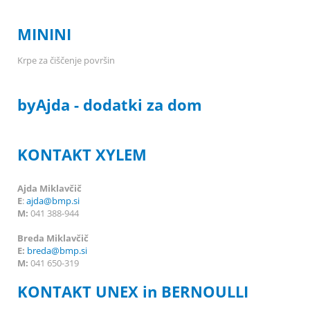
MININI
Krpe za čiščenje površin
byAjda - dodatki za dom
KONTAKT XYLEM
Ajda Miklavčič
E
:
ajda@bmp.si
M:
041 388-944
Breda Miklavčič
E:
breda
@bmp.si
M:
041 650-319
KONTAKT UNEX in BERNOULLI