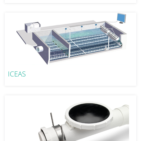
ICEAS
večfazni proces biološkega čiščenja z aktivnim blatom