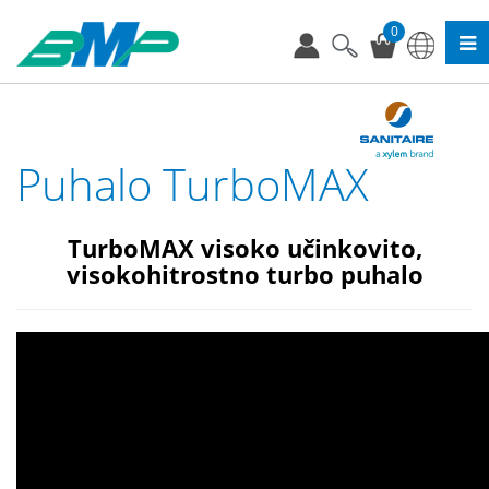
0
Puhalo TurboMAX
TurboMAX visoko učinkovito,
visokohitrostno turbo puhalo