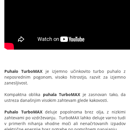
Puhalo TurboMAX
je izjemno učinkovito turbo puhalo z
neposrednim pogonom, visoko hitrostjo, razvit za izjemno
zanesljivost.
Kompaktna oblika
puhala TurboMAX
je zasnovan tako, da
ustreza današnjim visokim zahtevam glede kakovosti.
Puhalo TurboMAX
deluje popolnoma brez olja, z nizkimi
zahtevami po vzdrževanju. TurboMAX lahko deluje varno tudi
v primerih nihanja vhodne moči ali nenačrtovanih izpadov
električne energije brez potrebe po pomožnem napajanju.