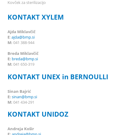
Kovček za sterilizacijo
KONTAKT XYLEM
Ajda Miklavčič
E
:
ajda@bmp.si
M:
041 388-944
Breda Miklavčič
E:
breda
@bmp.si
M:
041 650-319
KONTAKT UNEX in BERNOULLI
Sinan Bajrić
E:
sinan@bmp.si
M:
041 434-291
KONTAKT UNIDOZ
Andreja Košir
E:
andreja@bmp.si