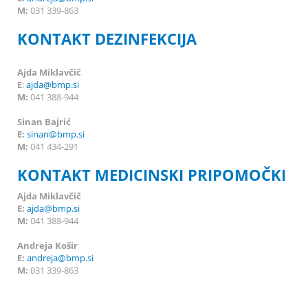
M:
031 339-863
KONTAKT DEZINFEKCIJA
Ajda Miklavčič
E
:
ajda@bmp.si
M:
041 388-944
Sinan Bajrić
E:
sinan@bmp.si
M:
041 434-291
KONTAKT MEDICINSKI PRIPOMOČKI
Ajda Miklavčič
E:
ajda@bmp.si
M:
041 388-944
Andreja Košir
E:
andreja@bmp.si
M:
031 339-863