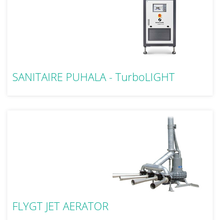
SANITAIRE PUHALA - TurboLIGHT
prezraečvanje komunalne in industrijske odpadne vode
FLYGT JET AERATOR
mešanje in prezračevanje