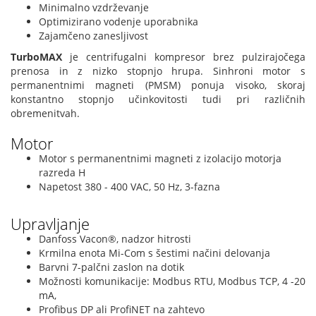
Minimalno vzdrževanje
Optimizirano vodenje uporabnika
Zajamčeno zanesljivost
TurboMAX
je centrifugalni kompresor brez pulzirajočega
prenosa in z nizko stopnjo hrupa. Sinhroni motor s
permanentnimi magneti (PMSM) ponuja visoko, skoraj
konstantno stopnjo učinkovitosti tudi pri različnih
obremenitvah.
Motor
Motor s permanentnimi magneti z izolacijo motorja
razreda H
Napetost 380 - 400 VAC, 50 Hz, 3-fazna
Upravljanje
Danfoss Vacon®, nadzor hitrosti
Krmilna enota Mi-Com s šestimi načini delovanja
Barvni 7-palčni zaslon na dotik
Možnosti komunikacije: Modbus RTU, Modbus TCP, 4 -20
mA,
Profibus DP ali ProfiNET na zahtevo