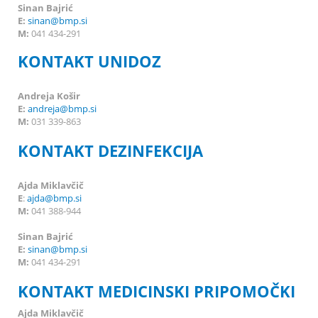
Sinan Bajrić
E:
sinan@bmp.si
M:
041 434-291
KONTAKT UNIDOZ
Andreja Košir
E:
andreja@bmp.si
M:
031 339-863
KONTAKT DEZINFEKCIJA
Ajda Miklavčič
E
:
ajda@bmp.si
M:
041 388-944
Sinan Bajrić
E:
sinan@bmp.si
M:
041 434-291
KONTAKT MEDICINSKI PRIPOMOČKI
Ajda Miklavčič