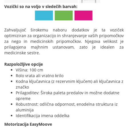
Vozički so na voljo v sledečih barvah:
Zahvaljujoč širokemu naboru dodatkov je ta voziček
optimiziran za organizacijo in shranjevanje vaših pripomočkov
za nego in medicinskih pripomočkov. Njegova velikost je
prilagojena majhnim ustanovam, zato je idealen za
medicinske sestre.
Razpoložljive opcije
Višina: 100 cm
Rolo vrata ali vratno krilo
Kodna ključavnica (z rezervnim ključem) ali ključavnica z
značko
Prilagoditev: Široka paleta predalov in možne dodatne
opreme
Robustnost: odlična odpornost, enodelna struktura iz
aluminija
Identifikacija imena oddelka
Motorizacija EasyMoove