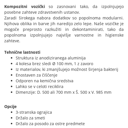
Kompozitni vozički
so zasnovani tako, da izpolnjujejo
posebne zahteve zdravstvenih ustanov.
Zaradi širokega nabora dodatkov so popolnoma modularni.
Njihova oblika in barve jih naredijo zelo lepe. Naše vozičke je
mogoče preprosto razkužiti in dekontaminirati, tako da
popolnoma izpolnjujejo najvišje varnostne in higienske
zahteve.
Tehnične lastnosti
Struktura iz anodiziranega aluminija
4 kolesa brez sledi Ø 100 mm, 1 z zavoro
Iz materialov, ki zmanjšujejo možnost širjenja bakterij
Enostaven za čiščenje
Odporen na kemična sredstva
Lahko se v celoti reciklira
Dimenzije: D. 500 ali 700 mm x Š. 500 x V. 985 mm
Opcije
3-stranska ograjica
Držalo za smeti
Držalo za posodo za ostre predmete