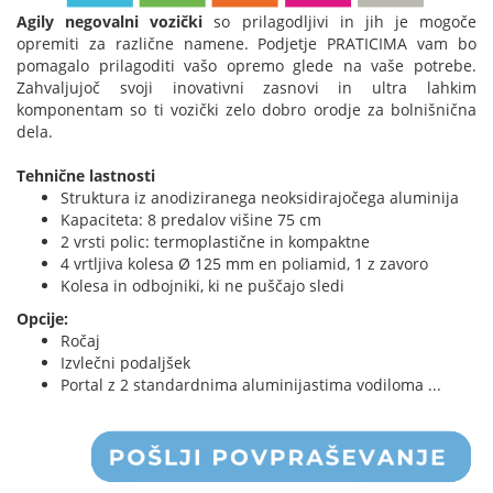
Agily negovalni vozički
so prilagodljivi in jih je mogoče
opremiti za različne namene. Podjetje PRATICIMA vam bo
pomagalo prilagoditi vašo opremo glede na vaše potrebe.
Zahvaljujoč svoji inovativni zasnovi in ultra lahkim
komponentam so ti vozički zelo dobro orodje za bolnišnična
dela.
Tehnične lastnosti
Struktura iz anodiziranega neoksidirajočega aluminija
Kapaciteta: 8 predalov višine 75 cm
2 vrsti polic: termoplastične in kompaktne
4 vrtljiva kolesa Ø 125 mm en poliamid, 1 z zavoro
Kolesa in odbojniki, ki ne puščajo sledi
Opcije:
Ročaj
Izvlečni podaljšek
Portal z 2 standardnima aluminijastima vodiloma ...