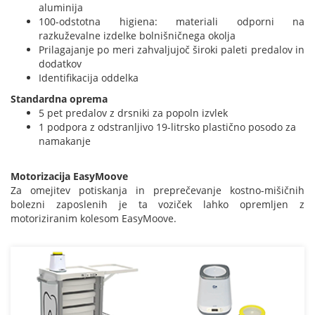
aluminija
100-odstotna higiena: materiali odporni na
razkuževalne izdelke bolnišničnega okolja
Prilagajanje po meri zahvaljujoč široki paleti predalov in
dodatkov
Identifikacija oddelka
Standardna oprema
5 pet predalov z drsniki za popoln izvlek
1 podpora z odstranljivo 19-litrsko plastično posodo za
namakanje
Motorizacija EasyMoove
Za omejitev potiskanja in preprečevanje kostno-mišičnih
bolezni zaposlenih je ta voziček lahko opremljen z
motoriziranim kolesom EasyMoove.