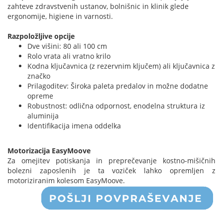
zahteve zdravstvenih ustanov, bolnišnic in klinik glede
ergonomije, higiene in varnosti.
Razpoložljive opcije
Dve višini: 80 ali 100 cm
Rolo vrata ali vratno krilo
Kodna ključavnica (z rezervnim ključem) ali ključavnica z
značko
Prilagoditev: Široka paleta predalov in možne dodatne
opreme
Robustnost: odlična odpornost, enodelna struktura iz
aluminija
Identifikacija imena oddelka
Motorizacija EasyMoove
Za omejitev potiskanja in preprečevanje kostno-mišičnih
bolezni zaposlenih je ta voziček lahko opremljen z
motoriziranim kolesom EasyMoove.