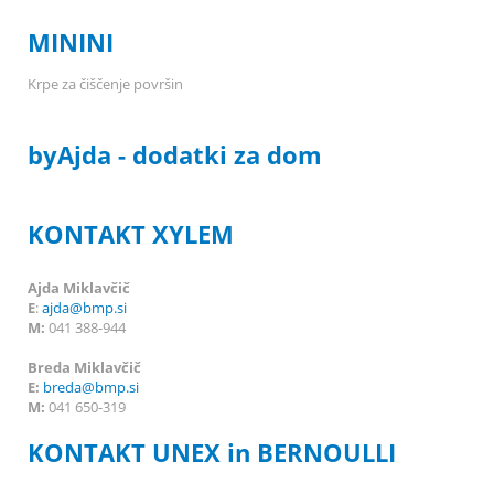
MININI
Krpe za čiščenje površin
byAjda - dodatki za dom
KONTAKT XYLEM
Ajda Miklavčič
E
:
ajda@bmp.si
M:
041 388-944
Breda Miklavčič
E:
breda
@bmp.si
M:
041 650-319
KONTAKT UNEX in BERNOULLI